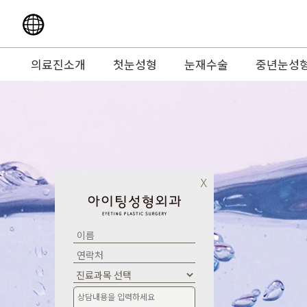
언어선택
En language
의료진소개
첫눈성형
눈재수술
중년눈성
Jp language