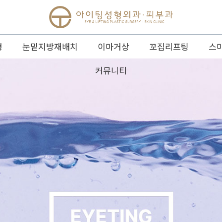
형
눈밑지방재배치
이마거상
꼬집리프팅
스
커뮤니티